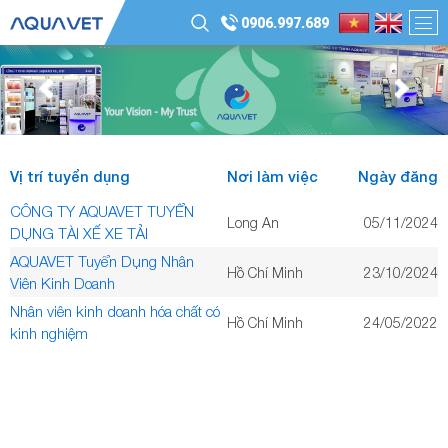
0906.997.689
Vị trí tuyển dụng
Nơi làm việc
Ngày đăng
CÔNG TY AQUAVET TUYỂN
Long An
05/11/2024
DỤNG TÀI XẾ XE TẢI
AQUAVET Tuyển Dụng Nhân
Hồ Chí Minh
23/10/2024
Viên Kinh Doanh
Nhân viên kinh doanh hóa chất có
Hồ Chí Minh
24/05/2022
kinh nghiệm