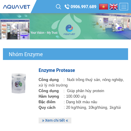
0906.997.689
Nhóm Enzyme
Enzyme Protease
Công dụng
: Nuôi trồng thuỷ sản, nông nghiệp,
xử lý môi trường
Công dụng
: Giúp phân hủy protein
Hàm lượng
: 100.000 u/g
Đặc điểm
: Dạng bột màu nâu
Quy cách
: 20 kg/thùng, 10kg/thùng, 1kg/túi
Xem chi tiết