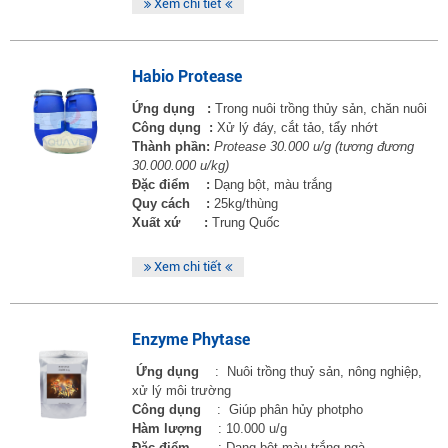
Xem chi tiết
Habio Protease
Ứng dụng :
Trong nuôi trồng thủy sản, chăn nuôi
Công dụng :
Xử lý đáy, cắt tảo, tẩy nhớt
Thành phần:
Protease 30.000 u/g (tương đương
30.000.000 u/kg)
Đặc điểm :
Dạng bột, màu trắng
Quy cách :
25kg/thùng
Xuất xứ :
Trung Quốc
Xem chi tiết
Enzyme Phytase
Ứng dụng
: Nuôi trồng thuỷ sản, nông nghiệp,
xử lý môi trường
Công dụng
: Giúp phân hủy photpho
Hàm lượng
: 10.000 u/g
Đặc điểm
: Dạng bột màu trắng ngà