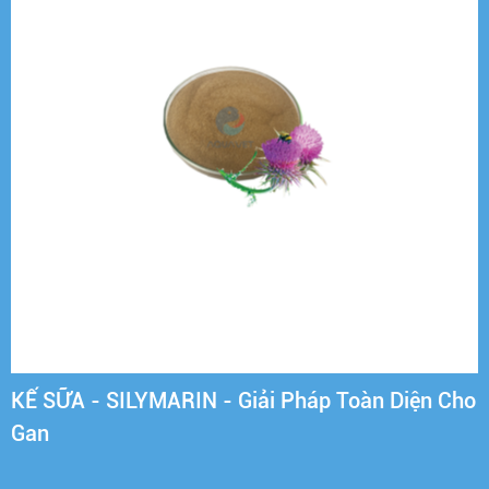
KẾ SỮA - SILYMARIN - Giải Pháp Toàn Diện Cho
Gan