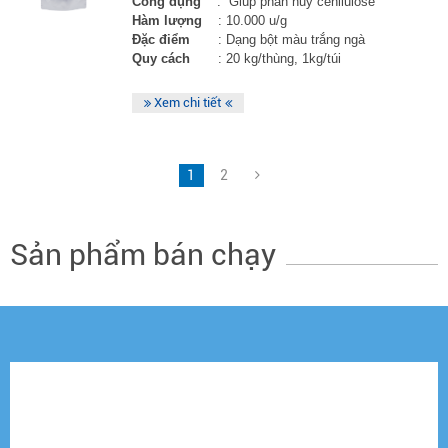
Công dụng
: Giúp phân hủy cenllulose
Hàm lượng
: 10.000 u/g
Đặc điểm
: Dạng bột màu trắng ngà
Quy cách
: 20 kg/thùng, 1kg/túi
Xem chi tiết
1
2
Sản phẩm bán chạy