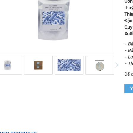
Côn
thuỷ
Thà
Đặ
Quy
Xuấ
- Bả
- Bả
- Lu
- Th
Để 
Y