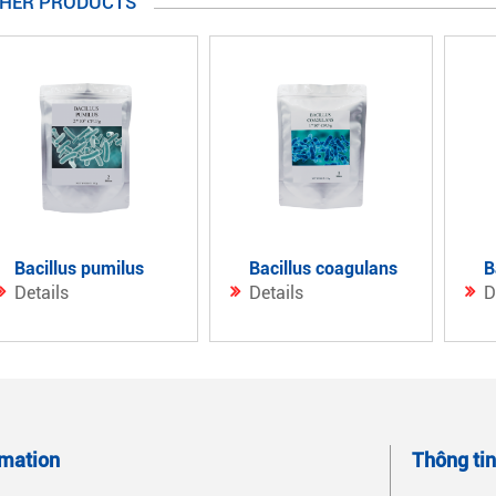
HER PRODUCTS
bacillus pumilus
bacillus coagulans
Details
Details
D
omation
Thông ti