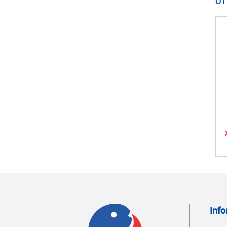
OT
Inf