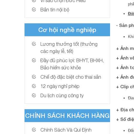
Vì sao chọn Đức Hiếu
phẩ
Bản tin nội bộ
Điề
- Sản p
Cơ hội nghề nghiệp
Khi
Lương thưởng tốt (thưởng
+ Ảnh m
các ngày lễ, tết)
+ Ảnh v
Đầy đủ phúc lợi: BHYT, BHXH,
Bảo hiểm sức khỏe
+ Ảnh t
Chế độ đặc biệt cho thai sản
+ Ảnh đ
12 ngày nghỉ phép
+ Clip c
Du lịch cùng công ty
Địa
+ Địa c
CHÍNH SÁCH KHÁCH HÀNG
+ Số điệ
Chính Sách Và Qui Định
Đối