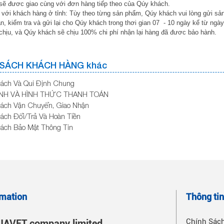
sẽ đươc giao cùng với đơn hàng tiếp theo của Qúy khách.
 với khách hàng ở tỉnh: Tùy theo từng sản phẩm, Qúy khách vui lòng gửi s
n, kiểm tra và gửi lại cho Qúy khách trong thơi gian 07 - 10 ngày kể từ ngà
 chịu, và Qúy khách sẽ chịu 100% chi phí nhận lại hàng đã đươc bảo hành.
 SÁCH KHÁCH HÀNG khác
ách Và Qui Định Chung
NH VÀ HÌNH THỨC THANH TOÁN
ách Vận Chuyển, Giao Nhận
ách Đổi/Trả Và Hoàn Tiền
ách Bảo Mật Thông Tin
omation
Thông ti
Chính Sác
AVET company limited