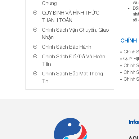
Chung
và 
Đối
QUY ĐỊNH VÀ HÌNH THỨC
nhậ
THANH TOÁN
tôi
Chính Sách Vận Chuyển, Giao
Nhận
CHÍNH
Chính Sách Bảo Hành
Chính S
Chính Sách Đổi/Trả Và Hoàn
QUY ĐỊ
Tiền
Chính S
Chính S
Chính Sách Bảo Mật Thông
Chính S
Tin
Inf
AQU