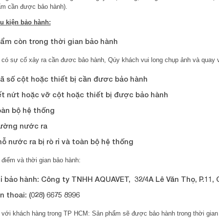
m cần được bảo hành).
u kiện bảo hành:
hẩm còn trong thời gian bảo hành
 có sự cố xảy ra cần đươc bảo hành, Qúy khách vui long chụp ảnh và quay v
ã số cột hoặc thiết bị cần đươc bảo hành
ết nứt hoặc vỡ cột hoặc thiết bị được bảo hành
oàn bộ hệ thống
ường nước ra
hỗ nước ra bị rò rỉ và toàn bộ hệ thống
 điểm và thời gian bảo hành:
hỉ bảo hành: Công ty TNHH AQUAVET, 32/4A Lê Văn Thọ, P.11, 
n thoai: (028) 6675 8996
 với khách hàng trong TP HCM: Sản phẩm sẽ được bảo hành trong thời gian