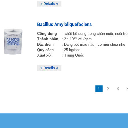
Details
Bacillus Amyloliquefaciens
Công dụng
: chất bổ sung trong chăn nuôi, nuôi trồ
10
Thành phần
: 2 * 10
cfu/gam
Đặc điểm
: Dạng bột màu nâu , có mùi chua nhẹ
Quy cách
: 25 kg/bao
Xuất xứ
: Trung Quốc
Details
1
2
3