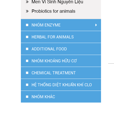
Men Vi Sinh Nguyên Liệu
Probiotics for animals
NHÓM ENZYME
HERBAL FOR ANIMALS
ADDITIONAL FOOD
NHÓM KHOÁNG HỮU CƠ
CHEMICAL TREATMENT
HỆ THỐNG DIỆT KHUẨN KHÍ CLO
NHÓM KHÁC