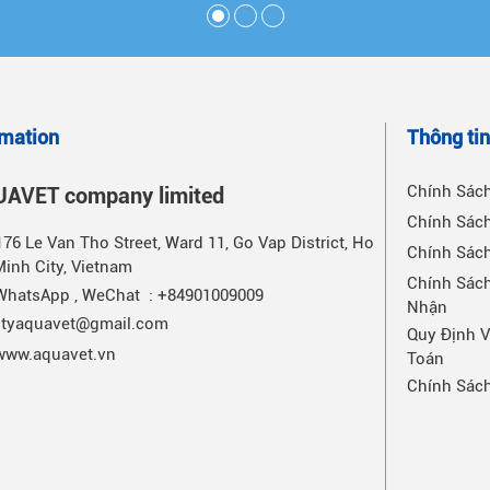
omation
Thông ti
Chính Sác
AVET company limited
Chính Sách
176 Le Van Tho Street, Ward 11, Go Vap District, Ho
Chính Sác
Minh City, Vietnam
Chính Sách
WhatsApp , WeChat : +84901009009
Nhận
ctyaquavet@gmail.com
Quy Định 
www.aquavet.vn
Toán
Chính Sác