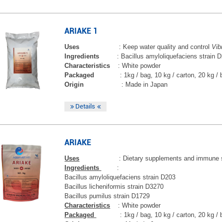
ARIAKE 1
Uses
: Keep water quality and control
Vib
Ingredients
: Bacillus amyloliquefaciens strain 
Characteristics
: White powder
Packaged
: 1kg / bag, 10 kg / carton, 20 kg /
Origin
: Made in Japan
Details
ARIAKE
Uses
: Dietary supplements and immune 
Ingredients
:
Bacillus amyloliquefaciens strain D203
Bacillus licheniformis strain D3270
Bacillus pumilus strain D1729
Characteristics
: White powder
Packaged
: 1kg / bag, 10 kg / carton, 20 kg /