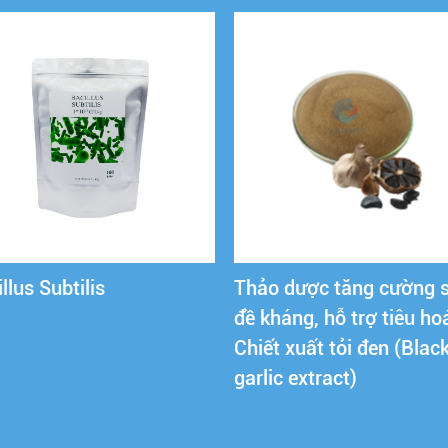
llus Subtilis
Thảo dược tăng cường 
đề kháng, hỗ trợ tiêu hoá
Chiết xuất tỏi đen (Blac
garlic extract)