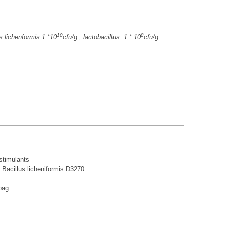
10
8
s lichenformis 1 *10
cfu/g , lactobacillus. 1 * 10
cfu/g
stimulants
 Bacillus licheniformis D3270
 bag