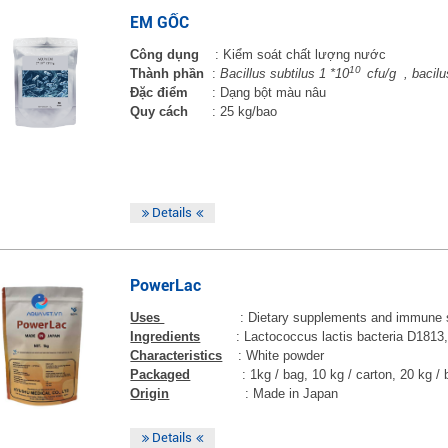
EM GỐC
Công dụng
: Kiểm soát chất lượng nước
10
Thành phần
:
Bacillus subtilus 1 *10
cfu/g , bacilu
Đặc điểm
: Dạng bột màu nâu
Quy cách
: 25 kg/bao
Details
PowerLac
Uses
: Dietary supplements and immune 
Ingredients
: Lactococcus lactis bacteria D1813,
Characteristics
: White powder
Packaged
: 1kg / bag, 10 kg / carton, 20 kg /
Origin
: Made in Japan
Details