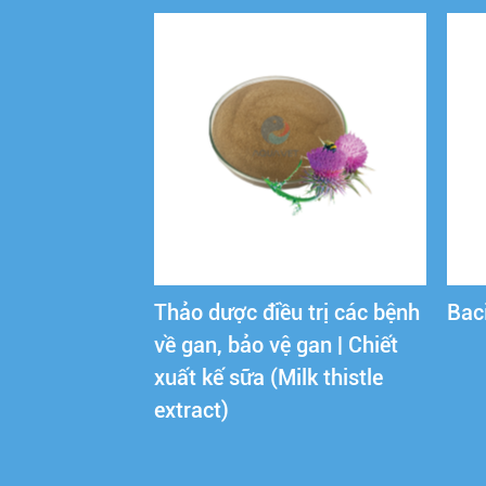
Thảo dược điều trị các bệnh
Baci
về gan, bảo vệ gan | Chiết
xuất kế sữa (Milk thistle
extract)