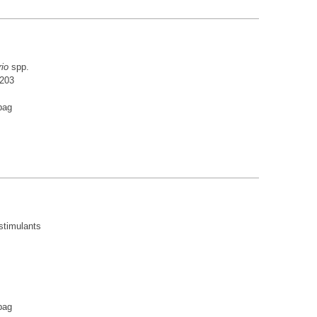
rio
spp.
D203
 bag
stimulants
 bag