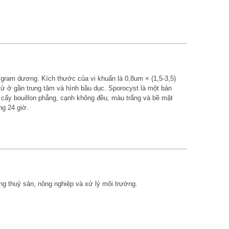
ẩn gram dương. Kích thước của vi khuẩn là 0,8um × (1,5-3,5)
 tử ở gần trung tâm và hình bầu dục. Sporocyst là một bản
 cấy bouillon phẳng, cạnh không đều, màu trắng và bề mặt
ng 24 giờ.
ng thuỷ sản, nông nghiệp và xử lý môi trường.