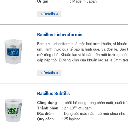
Origin
: Made in Japan
Details
Bacillus Licheniformis
Bacillus Licheniformis là một loại trực khuẩn, vi khu
um. Hình thức của tế bào là hình que, và đơn lẻ. Bào
mở rộng nhỏ. Khuẩn lạc vi khuẩn trên môi trường nuôi
gấp nếp thô. Đường kính của khuẩn lạc sẽ là 3mm tro
Details
Bacillus Subtilis
Công dụng
: chất bổ sung trong chăn nuôi, nuôi trồ
10
Thành phần
: 2 * 10
cfu/gam
Đặc điểm
: Dạng bột màu nâu , có mùi chua nhẹ
Quy cách
: 25 kg/bao