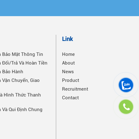
n
Link
h Bảo Mật Thông Tin
Home
 Đổi/Trả Và Hoàn Tiền
About
h Bảo Hành
News
 Vận Chuyển, Giao
Product
Recruitment
Và Hình Thức Thanh
Contact
h Và Qui Định Chung