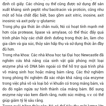
định cỡ giấy. Các chủng cụ thể cũng được sử dụng để sản
xuất kháng sinh peptit như bacitracin và proticin, cũng như
một số hóa chất đặc biệt, bao gồm axit xitric, inosine, axit
inosinic và axit poly-γ-glutamic
Trong phụ gia thức ăn chăn nuôi, Nó có hoạt tính mạnh mẽ
hơn của protease, lipase và amylase, có thể thúc đẩy quá
trình phân hủy các chất dinh dưỡng trong thức ăn, làm cho
gia cầm và gia súc, thủy sản hấp thụ và sử dụng thức ăn đầy
đủ hơn.
Trong nha khoa: Các nhà khoa học tại Đại học Newcastle đã
nghiên cứu khả năng của sinh vật giải phóng một loại
enzyme phá vỡ DNA bên ngoài có thể hỗ trợ quá trình phá
vỡ màng sinh học hoặc mảng bám răng. Các thử nghiệm
trong phòng thí nghiệm đã xác nhận khả năng của enzyme
trong việc phá vỡ và loại bỏ vi khuẩn có trong mảng bám, và
do đó ngăn ngừa sự hình thành của mảng bám. Bổ sung
enzyme này vào kem đánh răng, nước súc miệng, v.v. có thể
giúp giảm tỷ lệ sâu răng.