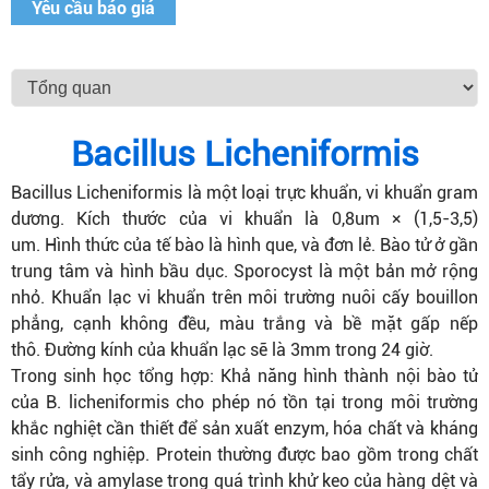
Yêu cầu báo giá
Bacillus Licheniformis
Bacillus Licheniformis là một loại trực khuẩn, vi khuẩn gram
dương. Kích thước của vi khuẩn là 0,8um × (1,5-3,5)
um. Hình thức của tế bào là hình que, và đơn lẻ. Bào tử ở gần
trung tâm và hình bầu dục. Sporocyst là một bản mở rộng
nhỏ. Khuẩn lạc vi khuẩn trên môi trường nuôi cấy bouillon
phẳng, cạnh không đều, màu trắng và bề mặt gấp nếp
thô. Đường kính của khuẩn lạc sẽ là 3mm trong 24 giờ.
Trong sinh học tổng hợp: Khả năng hình thành nội bào tử
của B. licheniformis cho phép nó tồn tại trong môi trường
khắc nghiệt cần thiết để sản xuất enzym, hóa chất và kháng
sinh công nghiệp. Protein thường được bao gồm trong chất
tẩy rửa, và amylase trong quá trình khử keo của hàng dệt và