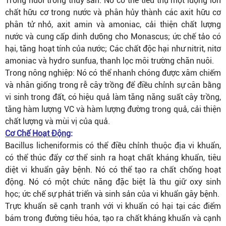
Trong nuôi trồng thủy sản: Nó có thể tiêu thụ một lượng lớn
chất hữu cơ trong nước và phân hủy thành các axit hữu cơ
phân tử nhỏ, axit amin và amoniac, cải thiện chất lượng
nước và cung cấp dinh dưỡng cho Monascus; ức chế tảo có
hại, tăng hoạt tính của nước; Các chất độc hại như nitrit, nitơ
amoniac và hydro sunfua, thanh lọc môi trường chăn nuôi.
Trong nông nghiệp: Nó có thể nhanh chóng được xâm chiếm
và nhân giống trong rễ cây trồng để điều chỉnh sự cân bằng
vi sinh trong đất, có hiệu quả làm tăng năng suất cây trồng,
tăng hàm lượng VC và hàm lượng đường trong quả, cải thiện
chất lượng và mùi vị của quả.
Cơ Chế Hoạt Động
:
Bacillus licheniformis có thể điều chỉnh thuộc địa vi khuẩn,
có thể thúc đẩy cơ thể sinh ra hoạt chất kháng khuẩn, tiêu
diệt vi khuẩn gây bệnh. Nó có thể tạo ra chất chống hoạt
động. Nó có một chức năng đặc biệt là thu giữ oxy sinh
học; ức chế sự phát triển và sinh sản của vi khuẩn gây bệnh.
Trực khuẩn sẽ cạnh tranh với vi khuẩn có hại tại các điểm
bám trong đường tiêu hóa, tạo ra chất kháng khuẩn và cạnh