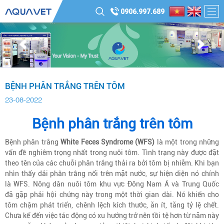
0906.997.689
BỆNH PHÂN TRẮNG TRÊN TÔM
23-08-2022
Bệnh phân trắng trên tôm
Bệnh phân trắng
White Feces Syndrome
(WFS)
là một trong những
vấn đề nghiêm trọng nhất trong nuôi tôm. Tình trạng này được đặt
theo tên của các chuỗi phân trắng thải ra bởi tôm bị nhiễm. Khi bạn
nhìn thấy dải phân trắng nổi trên mặt nước, sự hiện diện nó chính
là WFS. Nông dân nuôi tôm khu vực Đông Nam Á và Trung Quốc
đã gặp phải hội chứng này trong một thời gian dài. Nó khiến cho
tôm chậm phát triển, chênh lệch kích thước, ăn ít, tăng tỷ lệ chết.
Chưa kể đến việc tác động có xu hướng trở nên tồi tệ hơn từ năm này