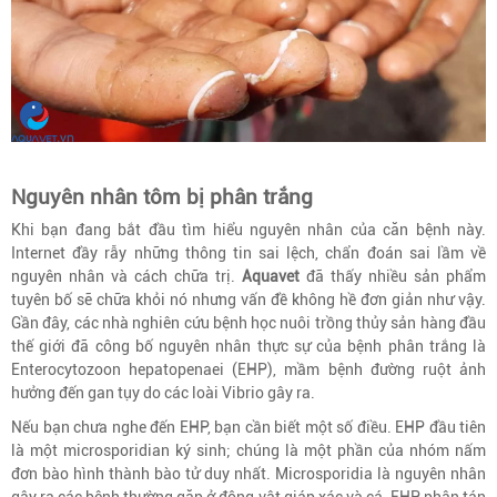
Nguyên nhân tôm bị phân trắng
Khi bạn đang bắt đầu tìm hiểu nguyên nhân của căn bệnh này.
Internet đầy rẫy những thông tin sai lệch, chẩn đoán sai lầm về
nguyên nhân và cách chữa trị.
Aquavet
đã thấy nhiều sản phẩm
tuyên bố sẽ chữa khỏi nó nhưng vấn đề không hề đơn giản như vậy.
Gần đây, các nhà nghiên cứu bệnh học nuôi trồng thủy sản hàng đầu
thế giới đã công bố nguyên nhân thực sự của bệnh phân trắng là
Enterocytozoon hepatopenaei (EHP), mầm bệnh đường ruột ảnh
hưởng đến gan tụy do các loài Vibrio gây ra.
Nếu bạn chưa nghe đến EHP, bạn cần biết một số điều. EHP đầu tiên
là một microsporidian ký sinh; chúng là một phần của nhóm nấm
đơn bào hình thành bào tử duy nhất. Microsporidia là nguyên nhân
gây ra các bệnh thường gặp ở động vật giáp xác và cá. EHP phân tán