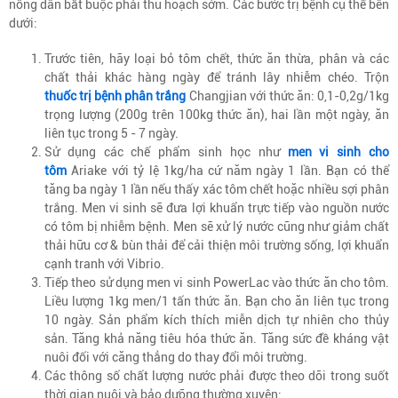
nông dân bắt buộc phải thu hoạch sớm. Các bước trị bệnh cụ thể bên
dưới:
Trước tiên, hãy loại bỏ tôm chết, thức ăn thừa, phân và các
chất thải khác hàng ngày để tránh lây nhiễm chéo. Trộn
thuốc trị bệnh phân trắng
Changjian với thức ăn: 0,1-0,2g/1kg
trọng lượng (200g trên 100kg thức ăn), hai lần một ngày, ăn
liên tục trong 5 - 7 ngày.
Sử dụng các chế phẩm sinh học như
men vi sinh cho
tôm
Ariake với tỷ lệ 1kg/ha cứ năm ngày 1 lần. Bạn có thể
tăng ba ngày 1 lần nếu thấy xác tôm chết hoặc nhiều sợi phân
trắng. Men vi sinh sẽ đưa lợi khuẩn trực tiếp vào nguồn nước
có tôm bị nhiễm bệnh. Men sẽ xử lý nước cũng như giảm chất
thải hữu cơ & bùn thải để cải thiện môi trường sống, lợi khuẩn
cạnh tranh với Vibrio.
Tiếp theo sử dụng men vi sinh PowerLac vào thức ăn cho tôm.
Liều lượng 1kg men/1 tấn thức ăn. Bạn cho ăn liên tục trong
10 ngày. Sản phẩm kích thích miễn dịch tự nhiên cho thủy
sản. Tăng khả năng tiêu hóa thức ăn. Tăng sức đề kháng vật
nuôi đối với căng thẳng do thay đổi môi trường.
Các thông số chất lượng nước phải được theo dõi trong suốt
thời gian nuôi và bảo dưỡng thường xuyên: