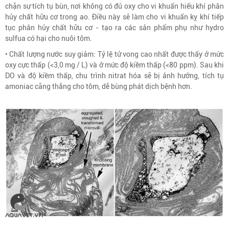
chặn sự tích tụ bùn, nơi không có đủ oxy cho vi khuẩn hiếu khí phân
hủy chất hữu cơ trong ao. Điều này sẽ làm cho vi khuẩn kỵ khí tiếp
tục phân hủy chất hữu cơ - tạo ra các sản phẩm phụ như hydro
sulfua có hại cho nuôi tôm.
• Chất lượng nước suy giảm: Tỷ lệ tử vong cao nhất được thấy ở mức
oxy cực thấp (<3,0 mg / L) và ở mức độ kiềm thấp (<80 ppm). Sau khi
DO và độ kiềm thấp, chu trình nitrat hóa sẽ bị ảnh hưởng, tích tụ
amoniac căng thẳng cho tôm, dễ bùng phát dịch bệnh hơn.