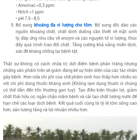
• Amoniac <0,3 ppm
• Nitrit <1 ppm
• pH 7,5–8,5
Bổ sung
khoáng đa vi lượng cho tôm
. Bổ sung dồi dào các
nguồn khoáng chất, chất dinh dưỡng cần thiết về mặt sinh
lý, đáp ứng nhu cầu về enzym và các nguyên tố vi lượng, thúc
đẩy quá trình trao đổi chất. Tăng cường khả năng miễn dịch,
sức đề kháng chống lại bệnh tật.
Thật sự không có cách chữa trị dứt điểm bệnh phân trắng nhưng
những sản phẩm trên sẽ giảm đáng kể sự hiện diện của các tác nhân
gây bệnh. Hơn nữa chi phí của chế phẩm sinh học thấp hơn nhiều so
với chi phí dùng thuốc kháng sinh (Không lạm dụng thuốc vì chúng
có thể dẫn đến tổn thương gan tụy). Tạo điều kiện thuận lợi, giảm
chất thải hữu cơ, ngăn chặn mầm bệnh và cải tạo chất lượng nước để
hạn chế các loại dịch bệnh. Kết quả cuối cùng là tỷ lệ tôm sống cao
hơn, sản lượng tăng và lợi nhuận nhiều hơn.