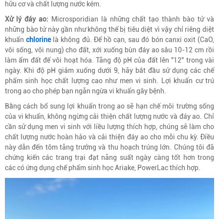
hữu cơ và chất lượng nước kém.
Xử lý đáy ao:
Microsporidian là những chất tạo thành bào tử và
những bào tử này gần như không thể bị tiêu diệt vì vậy chỉ riêng diệt
khuẩn
chlorine
là không đủ. Để hồ cạn, sau đó bón canxi oxit (CaO,
vôi sống, vôi nung) cho đất, xới xuống bùn đáy ao sâu 10-12 cm rồi
làm ẩm đất để vôi hoạt hóa. Tăng độ pH của đất lên "12" trong vài
ngày. Khi độ pH giảm xuống dưới 9, hãy bắt đầu sử dụng các chế
phẩm sinh học chất lượng cao như men vi sinh. Lợi khuẩn cư trú
trong ao cho phép bạn ngăn ngừa vi khuẩn gây bệnh.
Bằng cách bổ sung lợi khuẩn trong ao sẽ hạn chế môi trường sống
của vi khuẩn, không ngừng cải thiện chất lượng nước và đáy ao. Chỉ
cần sử dụng men vi sinh với liều lượng thích hợp, chúng sẽ làm cho
chất lượng nước hoàn hảo và cải thiện đáy ao cho mỗi chu kỳ. Điều
này dẫn đến tôm tăng trưởng và thu hoạch trúng lớn. Chúng tôi đã
chứng kiến ​​các trang trại đạt năng suất ngày càng tốt hơn trong
các có ứng dụng chế phẩm sinh học Ariake, PowerLac thích hợp.