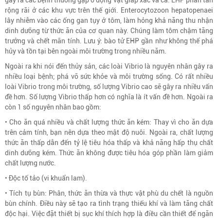
rộng rãi ở các khu vực trên thế giới. Enterocytozoon hepatopenaei
lây nhiễm vào các ống gan tụy ở tôm, làm hỏng khả năng thu nhận
dinh dưỡng từ thức ăn của cơ quan này. Chúng làm tôm chậm tăng
trưởng và chết mãn tính. Lưu ý: bào tử EHP gần như không thể phá
hủy và tồn tại bên ngoài môi trường trong nhiều năm.
Ngoài ra khi nói đến thủy sản, các loài Vibrio là nguyên nhân gây ra
nhiều loại bệnh; phá vỡ sức khỏe và môi trường sống. Có rất nhiều
loài Vibrio trong môi trường, số lượng Vibrio cao sẽ gây ra nhiều vấn
đề hơn. Số lượng Vibrio thấp hơn có nghĩa là ít vấn đề hơn. Ngoài ra
còn 1 số nguyên nhân bao gồm:
• Cho ăn quá nhiều và chất lượng thức ăn kém: Thay vì cho ăn dựa
trên cảm tính, bạn nên dựa theo mật độ nuôi. Ngoài ra, chất lượng
thức ăn thấp dẫn đến tỷ lệ tiêu hóa thấp và khả năng hấp thụ chất
dinh dưỡng kém. Thức ăn không được tiêu hóa góp phần làm giảm
chất lượng nước.
• Độc tố tảo (vi khuẩn lam).
• Tích tụ bùn: Phân, thức ăn thừa và thực vật phù du chết là nguồn
bùn chính. Điều này sẽ tạo ra tình trạng thiếu khí và làm tăng chất
độc hại. Việc đặt thiết bị sục khí thích hợp là điều cần thiết để ngăn