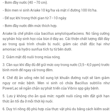
- Bơm đầy nước (40 –70 cm).
- Bón men vi sinh Ariake 10 kg/ha và mật rỉ đường 100 lít/ha.
- Để sục khí trong thời gian từ 7–10 ngày.
- Bơm đầy nước đến mức thích hợp.
Ariake là chế phẩm của bacillus amyloliquefaciens. Nó tăng cường
sự phân hủy sinh học của bùn ở đáy ao. Cải thiện chất lượng đất đáy
ao trong quá trình chuẩn bị nuôi; giảm các chất độc hại như
amoniac và hydro sunfua tích tụ từ bên dưới.
2. Giảm mật độ nuôi trong mùa nóng.
3. Cần sục khí đầy đủ để giữ mức oxy trong nước (3,5–4,0 ppm) trước
bình minh để ngay cả trong đêm.
4. Chế độ ăn uống nên bổ sung lợi khuẩn đường ruột sẽ làm giảm
nguy cơ mắc bệnh. Men vi sinh có chứa Bacillus subtilis như
PowerLac sẽ ngăn chặn sự phát triển của Vibrio spp gây bệnh.
5. Lưu ý không cho ăn quá mức: người nuôi cũng nên đặt giới hạn
thức ăn tối đa ở mỗi thời kỳ nuôi.
6. Duy trì nồng độ phù hợp của thực vật phù du bằng cách kiểm soát