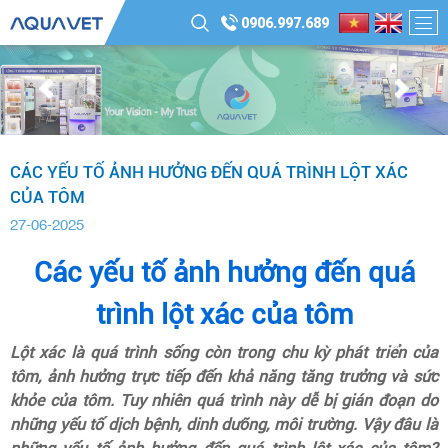
0906.997.689
CÁC YẾU TỐ ẢNH HƯỞNG ĐẾN QUÁ TRÌNH LỘT XÁC
CỦA TÔM
27-06-2025
Các yếu tố ảnh hưởng đến quá
trình lột xác của tôm
Lột xác là quá trình sống còn trong chu kỳ phát triển của
tôm, ảnh hưởng trực tiếp đến khả năng tăng trưởng và sức
khỏe của tôm. Tuy nhiên quá trình này dễ bị gián đoạn do
những yếu tố dịch bệnh, dinh dưỡng, môi trường. Vậy đâu là