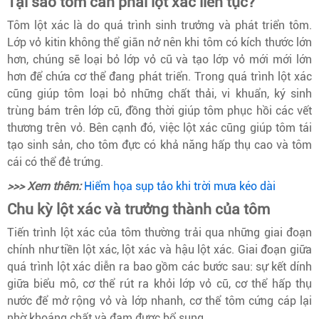
Tại sao tôm cần phải lột xác liên tục?
Tôm lột xác là do quá trình sinh trưởng và phát triển tôm.
Lớp vỏ kitin không thể giãn nở nên khi tôm có kích thước lớn
hơn, chúng sẽ loại bỏ lớp vỏ cũ và tạo lớp vỏ mới mới lớn
hơn để chứa cơ thể đang phát triển. Trong quá trình lột xác
cũng giúp tôm loại bỏ những chất thải, vi khuẩn, ký sinh
trùng bám trên lớp cũ, đồng thời giúp tôm phục hồi các vết
thương trên vỏ. Bên cạnh đó, việc lột xác cũng giúp tôm tái
tạo sinh sản, cho tôm đực có khả năng hấp thụ cao và tôm
cái có thể đẻ trứng.
>>> Xem thêm:
Hiểm họa sụp tảo khi trời mưa kéo dài
Chu kỳ lột xác và trưởng thành của tôm
Tiến trình lột xác của tôm thường trải qua những giai đoạn
chính như tiền lột xác, lột xác và hậu lột xác. Giai đoạn giữa
quá trình lột xác diễn ra bao gồm các bước sau: sự kết dính
giữa biểu mô, cơ thể rút ra khỏi lớp vỏ cũ, cơ thể hấp thụ
nước để mở rộng vỏ và lớp nhanh, cơ thể tôm cứng cáp lại
nhờ khoáng chất và đạm được bổ sung.