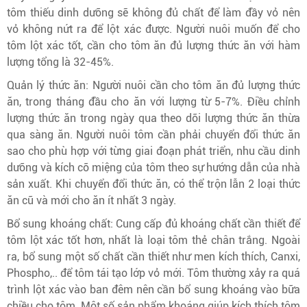
tôm thiếu dinh dưỡng sẽ không đủ chất để làm đầy vỏ nên
vỏ không nứt ra để lột xác được. Người nuôi muốn để cho
tôm lột xác tốt, cần cho tôm ăn đủ lượng thức ăn với hàm
lượng tổng là 32-45%.
Quản lý thức ăn: Người nuôi cần cho tôm ăn đủ lượng thức
ăn, trong tháng đầu cho ăn với lượng từ 5-7%. Điều chỉnh
lượng thức ăn trong ngày qua theo dõi lượng thức ăn thừa
qua sàng ăn. Người nuôi tôm cần phải chuyển đổi thức ăn
sao cho phù hợp với từng giai đoạn phát triển, nhu cầu dinh
dưỡng và kích cỡ miệng của tôm theo sự hướng dẫn của nhà
sản xuất. Khi chuyển đổi thức ăn, có thể trộn lẫn 2 loại thức
ăn cũ và mới cho ăn ít nhất 3 ngày.
Bổ sung khoáng chất: Cung cấp đủ khoáng chất cần thiết để
tôm lột xác tốt hơn, nhất là loại tôm thẻ chân trắng. Ngoài
ra, bổ sung một số chất cần thiết như men kích thích, Canxi,
Phospho,.. để tôm tái tạo lớp vỏ mới. Tôm thường xảy ra quá
trình lột xác vào ban đêm nên cần bổ sung khoáng vào bữa
chiều cho tôm. Một số sản phẩm khoáng giúp kích thích tôm