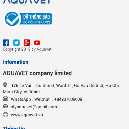
Copyright 2019 by Aquavet
Infomation
AQUAVET company limited
176 Le Van Tho Street, Ward 11, Go Vap District, Ho Chi
Minh City, Vietnam
WhatsApp , WeChat : +84901009009
ctyaquavet@gmail.com
www.aquavet.vn
Thông tin