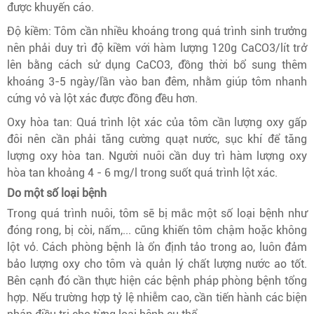
được khuyến cáo.
Độ kiềm: Tôm cần nhiều khoáng trong quá trình sinh trưởng
nên phải duy trì độ kiềm với hàm lượng 120g CaCO3/lít trở
lên bằng cách sử dụng CaCO3, đồng thời bổ sung thêm
khoáng 3-5 ngày/lần vào ban đêm, nhằm giúp tôm nhanh
cứng vỏ và lột xác được đồng đều hơn.
Oxy hòa tan: Quá trình lột xác của tôm cần lượng oxy gấp
đôi nên cần phải tăng cường quạt nước, sục khí để tăng
lượng oxy hòa tan. Người nuôi cần duy trì hàm lượng oxy
hòa tan khoảng 4 - 6 mg/l trong suốt quá trình lột xác.
Do một số loại bệnh
Trong quá trình nuôi, tôm sẽ bị mắc một số loại bệnh như
đóng rong, bị còi, nấm,... cũng khiến tôm chậm hoặc không
lột vỏ. Cách phòng bệnh là ổn định tảo trong ao, luôn đảm
bảo lượng oxy cho tôm và quản lý chất lượng nước ao tốt.
Bên cạnh đó cần thực hiện các bệnh pháp phòng bệnh tổng
hợp. Nếu trường hợp tỷ lệ nhiễm cao, cần tiến hành các biện