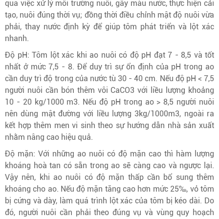
qua việc xử lý môi trường nuôi, gây màu nước, thực hiện cải
tạo, nuôi đúng thời vụ; đồng thời điều chỉnh mật độ nuôi vừa
phải, thay nước định kỳ để giúp tôm phát triển và lột xác
nhanh.
Độ pH: Tôm lột xác khi ao nuôi có độ pH đạt 7 - 8,5 và tốt
nhất ở mức 7,5 - 8. Để duy trì sự ổn định của pH trong ao
cần duy trì độ trong của nước tù 30 - 40 cm. Nếu độ pH < 7,5
người nuôi cần bón thêm vôi CaCO3 với liều lượng khoảng
10 - 20 kg/1000 m3. Nếu độ pH trong ao > 8,5 người nuôi
nên dùng mật đường với liều lượng 3kg/1000m3, ngoài ra
kết hợp thêm men vi sinh theo sự hướng dẫn nhà sản xuất
nhằm nâng cao hiệu quả.
Độ mặn: Với những ao nuôi có độ mặn cao thì hàm lượng
khoáng hoà tan có sẵn trong ao sẽ càng cao và ngược lại.
Vậy nên, khi ao nuôi có độ mặn thấp cần bổ sung thêm
khoáng cho ao. Nếu độ mặn tăng cao hơn mức 25‰, vỏ tôm
bị cứng và dày, làm quá trình lột xác của tôm bị kéo dài. Do
đó, người nuôi cần phải theo đúng vụ và vùng quy hoạch