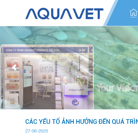
CÁC YẾU TỐ ẢNH HƯỞNG ĐẾN QUÁ TRÌ
27-06-2025