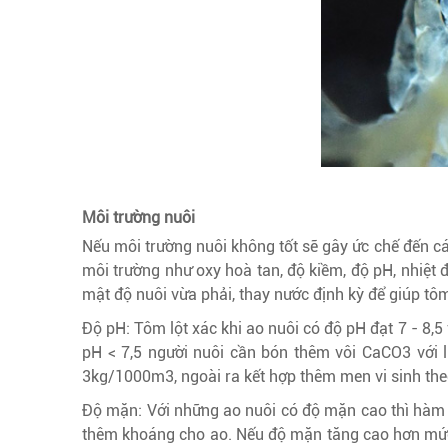
Môi trường nuôi
Nếu môi trường nuôi không tốt sẽ gây ức chế đến cá
môi trường như oxy hoà tan, độ kiềm, độ pH, nhiệt đ
mật độ nuôi vừa phải, thay nước định kỳ để giúp tôm
Độ pH: Tôm lột xác khi ao nuôi có độ pH đạt 7 - 8,5 
pH < 7,5 người nuôi cần bón thêm vôi CaCO3 với 
3kg/1000m3, ngoài ra kết hợp thêm men vi sinh th
Độ mặn: Với những ao nuôi có độ mặn cao thì hàm l
thêm khoáng cho ao. Nếu độ mặn tăng cao hơn mức 2