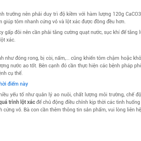
nh trưởng nên phải duy trì độ kiềm với hàm lượng 120g CaCO3/
 giúp tôm nhanh cứng vỏ và lột xác được đồng đều hơn.
xy gấp đôi nên cần phải tăng cường quạt nước, sục khí để tăng 
lột xác.
nh như đóng rong, bị còi, nấm,... cũng khiến tôm chậm hoặc khô
ợng nước ao tốt. Bên cạnh đó cần thực hiện các bệnh pháp ph
ệnh cụ thể.
hời điểm này
hiều yếu tố như quản lý ao nuôi, chất lượng môi trường, chế đ
uá trình lột xác
để chủ động điều chỉnh kịp thời các tình huống 
h cứng vỏ. Bà con cần thêm thông tin sản phẩm, vui lòng liên h