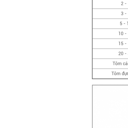
2 -
3 -
5 - 
10 -
15 -
20 -
Tôm cái
Tôm đực