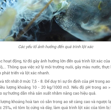
Các yếu tố ảnh hưởng đến quá trình lột xác
c hoạt động, từ đó gây ảnh hưởng lớn đến quá trình lột xác củ
ộ,... Thông qua việc xử lý môi trường nuôi, gây màu nước, thực h
 phát triển và lột xác nhanh.
và tốt nhất ở mức 7,5 - 8. Để duy trì sự ổn định của pH trong a
liều lượng khoảng 10 - 20 kg/1000 m3. Nếu độ pH trong ao > 
eo sự hướng dẫn nhà sản xuất nhằm nâng cao hiệu quả.
ượng khoáng hoà tan có sẵn trong ao sẽ càng cao và ngược lạ
5‰, vỏ tôm bị cứng và dày, làm quá trình lột xác của tôm bị k