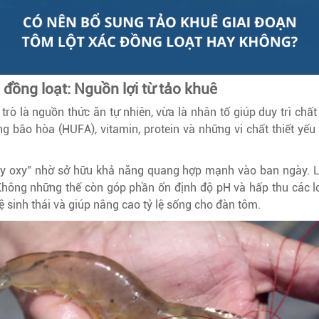
 đồng loạt: Nguồn lợi từ tảo khuê
 trò là nguồn thức ăn tự nhiên, vừa là nhân tố giúp duy trì chấ
ng bão hòa (HUFA), vitamin, protein và những vi chất thiết 
y oxy” nhờ sở hữu khả năng quang hợp mạnh vào ban ngày. Lư
hông những thế còn góp phần ổn định độ pH và hấp thu các lo
 sinh thái và giúp nâng cao tỷ lệ sống cho đàn tôm.