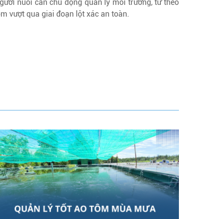
gười nuôi cần chủ động quản lý môi trường, từ theo
ôm vượt qua giai đoạn lột xác an toàn.