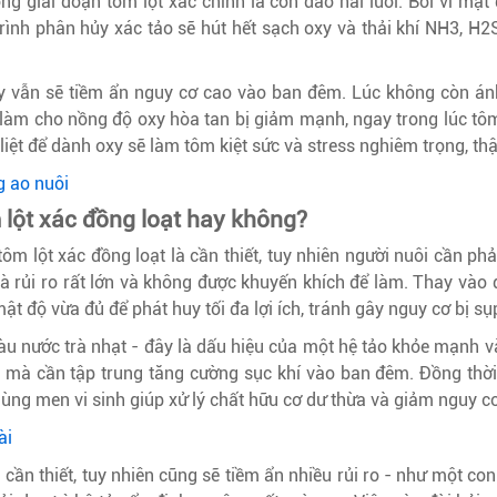
ong giai đoạn tôm lột xác chính là con dao hai lưỡi. Bởi vì mậ
ình phân hủy xác tảo sẽ hút hết sạch oxy và thải khí NH3, H2S
y vẫn sẽ tiềm ẩn nguy cơ cao vào ban đêm. Lúc không còn ánh
làm cho nồng độ oxy hòa tan bị giảm mạnh, ngay trong lúc tôm 
liệt để dành oxy sẽ làm tôm kiệt sức và stress nghiêm trọng, th
g ao nuôi
 lột xác đồng loạt hay không?
tôm lột xác đồng loạt là cần thiết, tuy nhiên người nuôi cần p
là rủi ro rất lớn và không được khuyến khích để làm. Thay vào 
ật độ vừa đủ để phát huy tối đa lợi ích, tránh gây nguy cơ bị sụ
màu nước trà nhạt - đây là dấu hiệu của một hệ tảo khỏe mạnh v
nh mà cần tập trung tăng cường sục khí vào ban đêm. Đồng t
, dùng men vi sinh giúp xử lý chất hữu cơ dư thừa và giảm nguy c
ài
 cần thiết, tuy nhiên cũng sẽ tiềm ẩn nhiều rủi ro - như một co