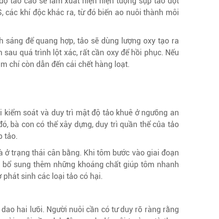
t độ tảo cao sẽ làm xuất hiện hiện tượng sụp tảo đột
, các khí độc khác ra, từ đó biến ao nuôi thành môi
 sáng để quang hợp, tảo sẽ dùng lượng oxy tạo ra
sau quá trình lột xác, rất cần oxy để hồi phục. Nếu
ậm chí còn dẫn đến cái chết hàng loạt.
hải kiểm soát và duy trì mật độ tảo khuê ở ngưỡng an
đó, bà con có thể xây dựng, duy trì quần thể của tảo
p tảo.
à ở trạng thái cân bằng. Khi tôm bước vào giai đoạn
hời bổ sung thêm những khoáng chất giúp tôm nhanh
ơ phát sinh các loại tảo có hại.
n dao hai lưỡi. Người nuôi cần có tư duy rõ ràng rằng