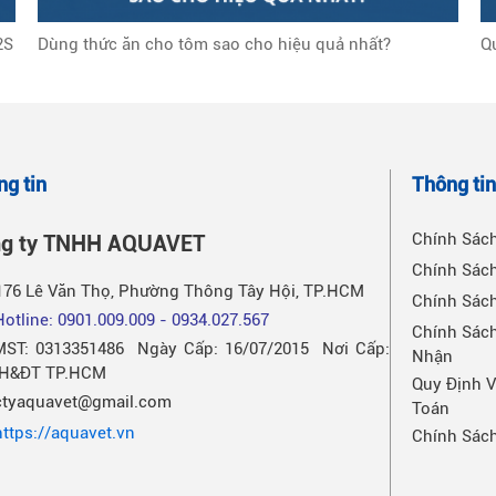
2S
Dùng thức ăn cho tôm sao cho hiệu quả nhất?
Q
ng tin
Thông ti
Chính Sác
g ty TNHH AQUAVET
Chính Sách
176 Lê Văn Thọ, Phường Thông Tây Hội, TP.HCM
Chính Sác
Hotline: 0901.009.009 - 0934.027.567
Chính Sách
MST: 0313351486 Ngày Cấp: 16/07/2015 Nơi Cấp:
Nhận
KH&ĐT TP.HCM
Quy Định 
ctyaquavet@gmail.com
Toán
https://aquavet.vn
Chính Sác