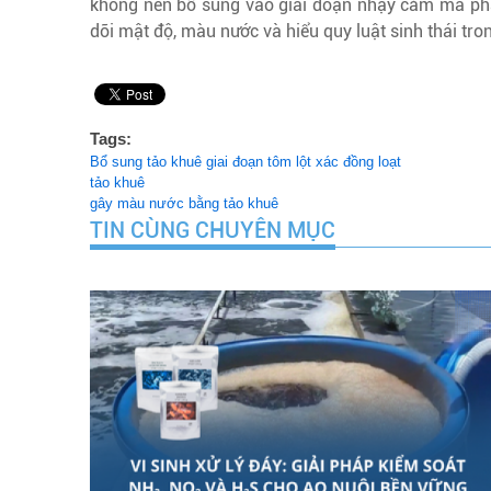
không nên bổ sung vào giai đoạn nhạy cảm mà phải 
dõi mật độ, màu nước và hiểu quy luật sinh thái tron
Tags:
Bổ sung tảo khuê giai đoạn tôm lột xác đồng loạt
tảo khuê
gây màu nước bằng tảo khuê
TIN CÙNG CHUYÊN MỤC