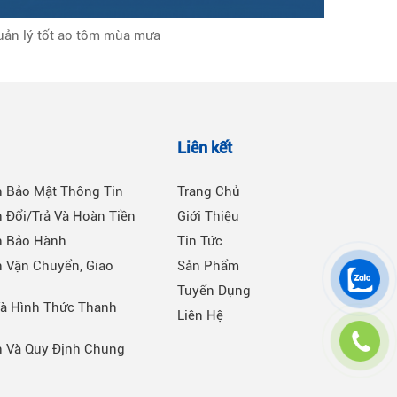
uản lý tốt ao tôm mùa mưa
Hướng dẫ
n
Liên kết
h Bảo Mật Thông Tin
Trang Chủ
 Đổi/Trả Và Hoàn Tiền
Giới Thiệu
h Bảo Hành
Tin Tức
 Vận Chuyển, Giao
Sản Phẩm
Tuyển Dụng
Và Hình Thức Thanh
Liên Hệ
h Và Quy Định Chung