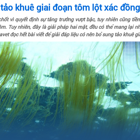
tảo khuê giai đoạn tôm lột xác đồng
chốt vì quyết định sự tăng trưởng vượt bậc, tuy nhiên cũng ti
m. Tuy nhiên, đây là giải pháp hai mặt, đều có thể mang lại nh
et đọc hết bài viết để giải đáp liệu có nên bổ sung tảo khuê g