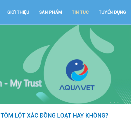
GIỚI THIỆU
SẢN PHẨM
TIN TỨC
TUYỂN DỤNG
N TÔM LỘT XÁC ĐỒNG LOẠT HAY KHÔNG?