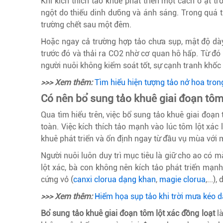
Khi kích thích tảo khuê phát triển một cách ồ ạt tr
ngột do thiếu dinh dưỡng và ánh sáng. Trong quá tr
trường chết sau một đêm.
Hoặc ngay cả trường hợp tảo chưa sụp, mật độ dà
trước đó và thải ra CO2 nhờ cơ quan hô hấp. Từ đó 
người nuôi không kiểm soát tốt, sự cạnh tranh khốc 
>>> Xem thêm:
Tìm hiểu hiện tượng tảo nở hoa tron
Có nên bổ sung tảo khuê giai đoạn tôm
Qua tìm hiểu trên, việc bổ sung tảo khuê giai đoạn 
toàn. Việc kích thích tảo mạnh vào lúc tôm lột xác 
khuê phát triển và ổn định ngay từ đầu vụ mùa với m
Người nuôi luôn duy trì mục tiêu là giữ cho ao có 
lột xác, bà con không nên kích tảo phát triển mạ
cứng vỏ (
canxi clorua dạng khan
,
magie clorua
,...)
>>> Xem thêm:
Hiểm họa sụp tảo khi trời mưa kéo d
Bổ sung tảo khuê giai đoạn tôm lột xác đồng loạt
là