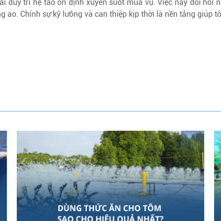
duy trì hệ tảo ổn định xuyên suốt mùa vụ. Việc này đòi hỏi n
g ao. Chính sự kỹ lưỡng và can thiệp kịp thời là nền tảng giúp t