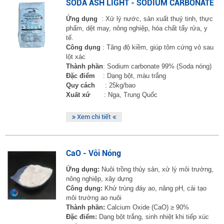
SODA ASH LIGHT - SODIUM CARBONATE
Ứng dụng
: Xử lý nước, sản xuất thuỷ tinh, thực
phẩm, dệt may, nông nghiệp, hóa chất tẩy rửa, y
tế.
Công dụng
: Tăng độ kiềm, giúp tôm cứng vỏ sau
lột xác
Thành phần
: Sodium carbonate 99% (Soda nóng)
Đặc điểm
: Dạng bột, màu trắng
Quy cách
: 25kg/bao
Xuất xứ
: Nga, Trung Quốc
Xem chi tiết
CaO - Vôi Nóng
Ứng dụng:
Nuôi trồng thủy sản, xử lý môi trường,
nông nghiệp, xây dựng
Công dụng:
Khử trùng đáy ao, nâng pH, cải tạo
môi trường ao nuôi
Thành phần:
Calcium Oxide (CaO) ≥ 90%
Đặc điểm:
Dạng bột trắng, sinh nhiệt khi tiếp xúc