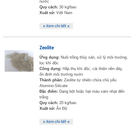
nước
Quy cách:
30 kg/bao
Xuất xứ:
Việt Nam
Xem chi tiết
Zeolite
Ứng dụng:
Nuôi trồng thủy sản, xử lý môi trường,
lọc khí độc
Công dụng:
Hấp thụ khí độc, cải thiện nền đáy,
ổn định môi trường nước
Thành phần:
Zeolite tự nhiên chứa chủ yếu
Alumino-Silicate
Đặc điểm:
Dạng bột hoặc hạt màu xám nhạt đến
trắng
Quy cách:
20 kg/bao
Xuất xứ:
Ấn Độ
Xem chi tiết