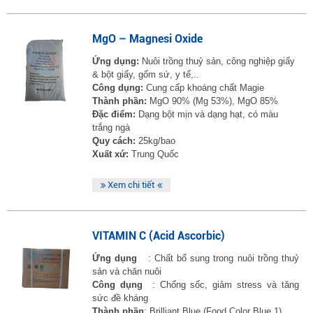
MgO – Magnesi Oxide
Ứng dụng:
Nuôi trồng thuỷ sản, công nghiệp giấy
& bột giấy, gốm sứ, y tế,..
Công dụng:
Cung cấp khoáng chất Magie
Thành phần:
MgO 90% (Mg 53%), MgO 85%
Đặc điểm:
Dạng bột mịn và dạng hạt, có màu
trắng ngà
Quy cách:
25kg/bao
Xuất xứ:
Trung Quốc
Xem chi tiết
VITAMIN C (Acid Ascorbic)
Ứng dụng
: Chất bổ sung trong nuôi trồng thuỷ
sản và chăn nuôi
Công dụng
: Chống sốc, giảm stress và tăng
sức đề kháng
Thành phần
: Brilliant Blue (Food Color Blue 1)