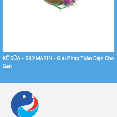
KẾ SỮA - SILYMARIN - Giải Pháp Toàn Diện Cho
Gan