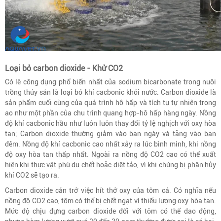
Loại bỏ carbon dioxide - Khử CO2
Có lẽ công dụng phổ biến nhất của sodium bicarbonate trong nuôi
trồng thủy sản là loại bỏ khí cacbonic khỏi nước. Carbon dioxide là
sản phẩm cuối cùng của quá trình hô hấp và tích tụ tự nhiên trong
ao như một phần của chu trình quang hợp-hô hấp hàng ngày. Nồng
độ khí cacbonic hầu như luôn luôn thay đổi tỷ lệ nghịch với oxy hòa
tan; Carbon dioxide thường giảm vào ban ngày và tăng vào ban
đêm. Nồng độ khí cacbonic cao nhất xảy ra lúc bình minh, khi nồng
độ oxy hòa tan thấp nhất. Ngoài ra nồng độ CO2 cao có thể xuất
hiện khi thực vật phù du chết hoặc diệt tảo, vì khi chúng bị phân hủy
khí CO2 sẽ tạo ra.
Carbon dioxide cản trở việc hít thở oxy của tôm cá. Có nghĩa nếu
nồng độ CO2 cao, tôm có thể bị chết ngạt vì thiếu lượng oxy hòa tan.
Mức độ chịu đựng carbon dioxide đối với tôm có thể dao động,