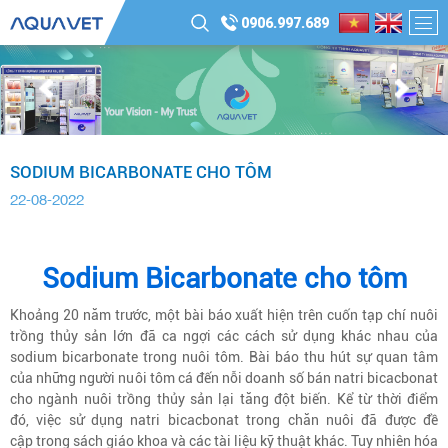
0906.997.689
SODIUM BICARBONATE CHO TÔM
22-08-2022
Sodium Bicarbonate cho tôm
Khoảng 20 năm trước, một bài báo xuất hiện trên cuốn tạp chí nuôi
trồng thủy sản lớn đã ca ngợi các cách sử dụng khác nhau của
sodium bicarbonate trong nuôi tôm. Bài báo thu hút sự quan tâm
của những người nuôi tôm cá đến nỗi doanh số bán natri bicacbonat
cho ngành nuôi trồng thủy sản lại tăng đột biến. Kể từ thời điểm
đó, việc sử dụng natri bicacbonat trong chăn nuôi đã được đề
cập trong sách giáo khoa và các tài liệu kỹ thuật khác. Tuy nhiên hóa