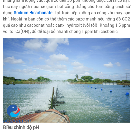
nhưng hàm lượng vượt quá 20 đến 30 ppm thường được coi là có hại.
Lúc này người nuôi sẽ giảm bớt căng thẳng cho tôm bằng cách sử
dụng
Sodium Bicarbonate
. Tạt trực tiếp xuống ao cùng với máy sục
khí. Ngoài ra bạn còn có thể thêm các bazơ mạnh nếu nồng độ CO2
quá cao như cacbonat hoặc canxi hydroxit (vôi tôi). Khoảng 1,6 ppm
vôi tôi Ca(OH)₂ đủ để loại bỏ nhanh chóng 1 ppm khí cacbonic.
Điều chỉnh độ pH