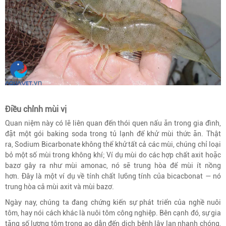
Điều chỉnh mùi vị
Quan niệm này có lẽ liên quan đến thói quen nấu ăn trong gia đình,
đặt một gói baking soda trong tủ lạnh để khử mùi thức ăn. Thật
ra, Sodium Bicarbonate không thể khử tất cả các mùi, chúng chỉ loại
bỏ một số mùi trong không khí; Ví dụ mùi do các hợp chất axit hoặc
bazơ gây ra như mùi amonac, nó sẽ trung hòa để mùi ít nồng
hơn. Đây là một ví dụ về tính chất lưỡng tính của bicacbonat — nó
trung hòa cả mùi axit và mùi bazơ.
Ngày nay, chúng ta đang chứng kiến ​​sự phát triển của nghề nuôi
tôm, hay nói cách khác là nuôi tôm công nghiệp. Bên cạnh đó, sự gia
tăng số lượng tôm trong ao dẫn đến dịch bệnh lây lan nhanh chóng,