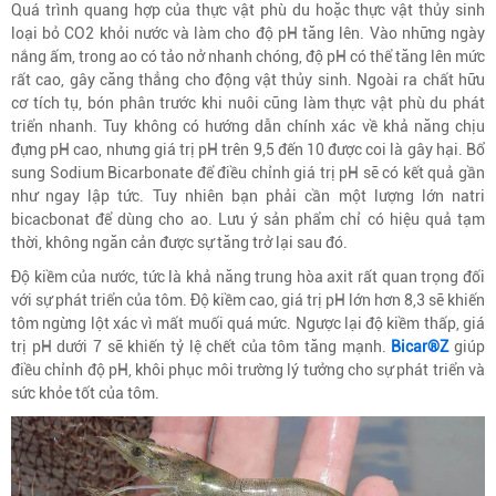
Quá trình quang hợp của thực vật phù du hoặc thực vật thủy sinh
loại bỏ CO2 khỏi nước và làm cho độ pH tăng lên. Vào những ngày
nắng ấm, trong ao có tảo nở nhanh chóng, độ pH có thể tăng lên mức
rất cao, gây căng thẳng cho động vật thủy sinh. Ngoài ra chất hữu
cơ tích tụ, bón phân trước khi nuôi cũng làm thực vật phù du phát
triển nhanh. Tuy không có hướng dẫn chính xác về khả năng chịu
đựng pH cao, nhưng giá trị pH trên 9,5 đến 10 được coi là gây hại. Bổ
sung Sodium Bicarbonate để điều chỉnh giá trị pH sẽ có kết quả gần
như ngay lập tức. Tuy nhiên bạn phải cần một lượng lớn natri
bicacbonat để dùng cho ao. Lưu ý sản phẩm chỉ có hiệu quả tạm
thời, không ngăn cản được sự tăng trở lại sau đó.
Độ kiềm của nước, tức là khả năng trung hòa axit rất quan trọng đối
với sự phát triển của tôm. Độ kiềm cao, giá trị pH lớn hơn 8,3 sẽ khiến
tôm ngừng lột xác vì mất muối quá mức. Ngược lại độ kiềm thấp, giá
trị pH dưới 7 sẽ khiến tỷ lệ chết của tôm tăng mạnh.
Bicar®Z
giúp
điều chỉnh độ pH, khôi phục môi trường lý tưởng cho sự phát triển và
sức khỏe tốt của tôm.