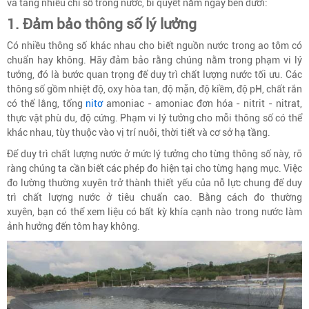
và tăng nhiều chỉ số trong nước, bí quyết nằm ngay bên dưới:
1. Đảm bảo thông số lý lưởng
Có nhiều thông số khác nhau cho biết nguồn nước trong ao tôm có
chuẩn hay không. Hãy đảm bảo rằng chúng nằm trong phạm vi lý
tưởng, đó là bước quan trọng để duy trì chất lượng nước tối ưu. Các
thông số gồm nhiệt độ, oxy hòa tan, độ mặn, độ kiềm, độ pH, chất rắn
có thể lắng, tổng
nitơ
amoniac - amoniac đơn hóa - nitrit - nitrat,
thực vật phù du, độ cứng. Phạm vi lý tưởng cho mỗi thông số có thể
khác nhau, tùy thuộc vào vị trí nuôi, thời tiết và cơ sở hạ tầng.
Để duy trì chất lượng nước ở mức lý tưởng cho từng thông số này, rõ
ràng chúng ta cần biết các phép đo hiện tại cho từng hạng mục. Việc
đo lường thường xuyên trở thành thiết yếu của nỗ lực chung để duy
trì chất lượng nước ở tiêu chuẩn cao. Bằng cách đo thường
xuyên, bạn có thể xem liệu có bất kỳ khía cạnh nào trong nước làm
ảnh hưởng đến tôm hay không.