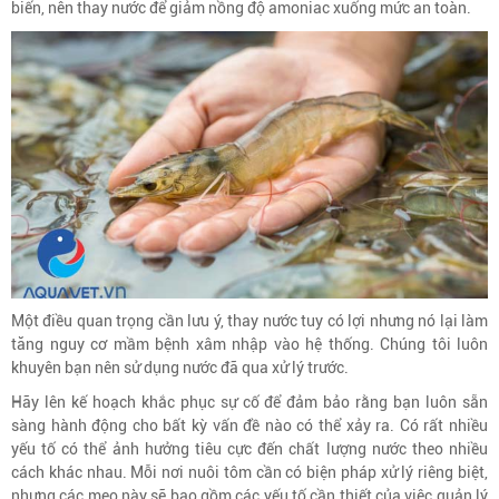
biến, nên thay nước để giảm nồng độ amoniac xuống mức an toàn.
Một điều quan trọng cần lưu ý, thay nước tuy có lợi nhưng nó lại làm
tăng nguy cơ mầm bệnh xâm nhập vào hệ thống. Chúng tôi luôn
khuyên bạn nên sử dụng nước đã qua xử lý trước.
Hãy lên kế hoạch khắc phục sự cố để đảm bảo rằng bạn luôn sẵn
sàng hành động cho bất kỳ vấn đề nào có thể xảy ra. Có rất nhiều
yếu tố có thể ảnh hưởng tiêu cực đến chất lượng nước theo nhiều
cách khác nhau. Mỗi nơi nuôi tôm cần có biện pháp xử lý riêng biệt,
nhưng các mẹo này sẽ bao gồm các yếu tố cần thiết của việc quản lý