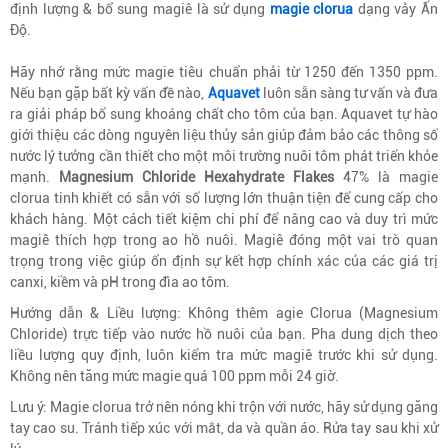
định lượng & bổ sung magiê là sử dụng
magie clorua
dạng vảy Ấn
Độ.
Hãy nhớ rằng mức magie tiêu chuẩn phải từ 1250 đến 1350 ppm.
Nếu bạn gặp bất kỳ vấn đề nào,
Aquavet
luôn sẵn sàng tư vấn và đưa
ra giải pháp bổ sung khoáng chất cho tôm của bạn. Aquavet tự hào
giới thiệu các dòng nguyên liệu thủy sản giúp đảm bảo các thông số
nước lý tưởng cần thiết cho một môi trường nuôi tôm phát triển khỏe
mạnh.
Magnesium Chloride Hexahydrate Flakes
47% là magie
clorua tinh khiết có sẵn với số lượng lớn thuận tiện để cung cấp cho
khách hàng. Một cách tiết kiệm chi phí để nâng cao và duy trì mức
magiê thích hợp trong ao hồ nuôi. Magiê đóng một vai trò quan
trọng trong việc giúp ổn định sự kết hợp chính xác của các giá trị
canxi, kiềm và pH trong đìa ao tôm.
Hướng dẫn & Liều lượng: Không thêm agie Clorua (Magnesium
Chloride) trực tiếp vào nước hồ nuôi của bạn. Pha dung dịch theo
liều lượng quy định, luôn kiểm tra mức magiê trước khi sử dụng.
Không nên tăng mức magie quá 100 ppm mỗi 24 giờ.
Lưu ý: Magie clorua trở nên nóng khi trộn với nước, hãy sử dụng găng
tay cao su. Tránh tiếp xúc với mắt, da và quần áo. Rửa tay sau khi xử