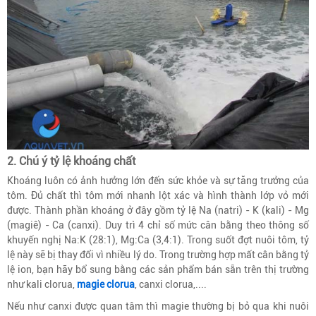
2. Chú ý tỷ lệ khoáng chất
Khoáng luôn có ảnh hưởng lớn đến sức khỏe và sự tăng trưởng của
tôm. Đủ chất thì tôm mới nhanh lột xác và hình thành lớp vỏ mới
được. Thành phần khoáng ở đây gồm tỷ lệ Na (natri) - K (kali) - Mg
(magiê) - Ca (canxi). Duy trì 4 chỉ số mức cân bằng theo thông số
khuyến nghị Na:K (28:1), Mg:Ca (3,4:1). Trong suốt đợt nuôi tôm, tỷ
lệ này sẽ bị thay đổi vì nhiều lý do. Trong trường hợp mất cân bằng tỷ
lệ ion, bạn hãy bổ sung bằng các sản phẩm bán sẵn trên thị trường
như kali clorua,
magie clorua
, canxi clorua,....
Nếu như canxi được quan tâm thì magie thường bị bỏ qua khi nuôi