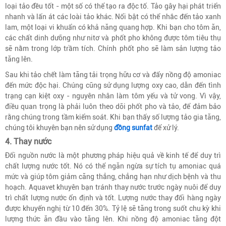
loại tảo đều tốt - một số có thể tạo ra độc tố. Tảo gây hại phát triển
nhanh và lấn át các loài tảo khác. Nổi bật có thể nhắc đến tảo xanh
lam, một loại vi khuẩn có khả năng quang hợp. Khi bạn cho tôm ăn,
các chất dinh dưỡng như nitơ và phốt pho không được tôm tiêu thụ
sẽ nằm trong lớp trầm tích. Chính phốt pho sẽ làm sản lượng tảo
tăng lên.
Sau khi tảo chết làm tăng tải trọng hữu cơ và đẩy nồng độ amoniac
đến mức độc hại. Chúng cũng sử dụng lượng oxy cao, dẫn đến tình
trạng cạn kiệt oxy - nguyên nhân làm tôm yếu và tử vong. Vì vậy,
điều quan trọng là phải luôn theo dõi phốt pho và tảo, để đảm bảo
rằng chúng trong tầm kiểm soát. Khi bạn thấy số lượng tảo gia tăng,
chúng tôi khuyên bạn nên sử dụng
đồng sunfat
để xử lý.
4. Thay nước
Đổi nguồn nước là một phương pháp hiệu quả về kinh tế để duy trì
chất lượng nước tốt. Nó có thể ngăn ngừa sự tích tụ amoniac quá
mức và giúp tôm giảm căng thẳng, chẳng hạn như dịch bệnh và thu
hoạch. Aquavet khuyên bạn tránh thay nước trước ngày nuôi để duy
trì chất lượng nước ổn định và tốt. Lượng nước thay đổi hàng ngày
được khuyến nghị từ 10 đến 30%. Tỷ lệ sẽ tăng trong suốt chu kỳ khi
lượng thức ăn đầu vào tăng lên. Khi nồng độ amoniac tăng đột