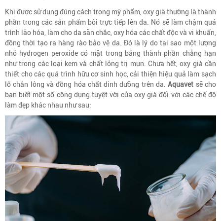
Khi được sử dụng đúng cách trong mỹ phẩm, oxy già thường là thành
phần trong các sản phẩm bôi trực tiếp lên da. Nó sẽ làm chậm quá
trình lão hóa, làm cho da săn chắc, oxy hóa các chất độc và vi khuẩn,
đồng thời tạo ra hàng rào bảo vệ da. Đó là lý do tại sao một lượng
nhỏ hydrogen peroxide có mặt trong bảng thành phần chẳng hạn
như trong các loại kem và chất lỏng trị mụn. Chưa hết, oxy già cần
thiết cho các quá trình hữu cơ sinh học, cải thiện hiệu quả làm sạch
lỗ chân lông và đồng hóa chất dinh dưỡng trên da.
Aquavet
sẽ cho
bạn biết một số công dụng tuyệt vời của oxy già đối với các chế độ
làm đẹp khác nhau như sau: