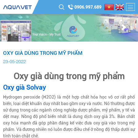
0906.997.689
OXY GIÀ DÙNG TRONG MỸ PHẨM
23-05-2022
Oxy già dùng trong mỹ phẩm
Oxy già Solvay
Hydrogen peroxide (H2O2) là một hợp chất hóa học vô cơ rất phổ
biến, loại diệt khuẩn duy nhất bao gồm oxy và nước. Nó thường được
sử dụng trong các ngành công nghiệp dược phẩm, mỹ phẩm, y tế và
dệt may. Nồng độ phổ biến nhất là dung dịch oxy già 3%. Bản chất
oxy hóa mạnh đã góp phần đáng kể việc đưa oxy già vào trong mỹ
phẩm. Và đương nhiên nó luôn được điều chế ở nồng độ thấp dưới sự
tính toán chặt chẽ.