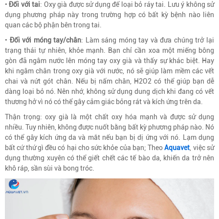
•
Đối với tai
: Oxy già được sử dụng để loại bỏ ráy tai. Lưu ý không sử
dụng phương pháp này trong trường hợp có bất kỳ bệnh nào liên
quan các bộ phận bên trong tai.
•
Đối với móng tay/chân
: Làm sáng móng tay và đưa chúng trở lại
trạng thái tự nhiên, khỏe mạnh. Bạn chỉ cần xoa một miếng bông
gòn đã ngâm nước lên móng tay oxy già và thấy sự khác biệt. Hay
khi ngâm chân trong oxy già với nước, nó sẽ giúp làm mềm các vết
chai và nứt gót chân. Nếu bị nấm chân, H2O2 có thể giúp bạn dễ
dàng loại bỏ nó. Nên nhớ, không sử dụng dung dịch khi đang có vết
thương hở vì nó có thể gây cảm giác bỏng rát và kích ứng trên da.
Thận trọng: oxy già là một chất oxy hóa mạnh và được sử dụng
nhiều. Tuy nhiên, không được nuốt bằng bất kỳ phương pháp nào. Nó
có thể gây kích ứng da và mắt nếu bạn bị dị ứng với nó. Lạm dụng
bất cứ thứ gì đều có hại cho sức khỏe của bạn; Theo
Aquavet
, việc sử
dụng thường xuyên có thể giết chết các tế bào da, khiến da trở nên
khô ráp, sần sùi và bong tróc.