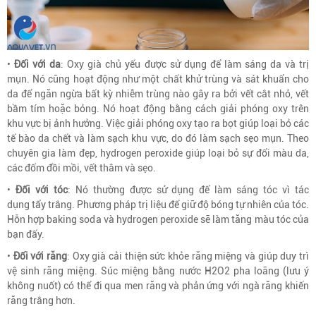
•
Đối với da
: Oxy già chủ yếu được sử dụng để làm sáng da và trị
mụn. Nó cũng hoạt động như một chất khử trùng và sát khuẩn cho
da để ngăn ngừa bất kỳ nhiễm trùng nào gây ra bởi vết cắt nhỏ, vết
bầm tím hoặc bỏng. Nó hoạt động bằng cách giải phóng oxy trên
khu vực bị ảnh hưởng. Việc giải phóng oxy tạo ra bọt giúp loại bỏ các
tế bào da chết và làm sạch khu vực, do đó làm sạch sẹo mụn. Theo
chuyên gia làm đẹp, hydrogen peroxide giúp loại bỏ sự đổi màu da,
các đốm đồi mồi, vết thâm và sẹo.
•
Đối với tóc
: Nó thường được sử dụng để làm sáng tóc vì tác
dụng tẩy trắng. Phương pháp trị liệu để giữ độ bóng tự nhiên của tóc.
Hỗn hợp baking soda và hydrogen peroxide sẽ làm tăng màu tóc của
bạn đấy.
•
Đối với răng
: Oxy già cải thiện sức khỏe răng miệng và giúp duy trì
vệ sinh răng miệng. Súc miệng bằng nước H2O2 pha loãng (lưu ý
không nuốt) có thể đi qua men răng và phản ứng với ngà răng khiến
răng trắng hơn.