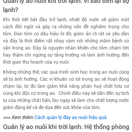
Quản lý ao nuôi khi trời lạnh: Vì sao tôm lại sợ
lạnh?
Khi thời tiết bắt đầu trở lạnh, nhiệt độ nước sẽ giảm một
cách đột ngột và gây ra những vấn đề nghiêm trọng cho
tôm. Đàn tôm có dấu hiệu lờ đờ, giảm ăn rõ rệt và yếu dần
và đây là thời điểm rất nhạy cảm với những mầm bệnh có
sẵn trong ao. Đây là nguyên nhân khiến cho tôm chậm lớn
hay thậm chí ngừng sự tăng trưởng và làm ảnh hưởng đến
thời gian thu hoạch của vụ nuôi.
Không những thế, các quá trình sinh học trong ao nuôi cũng
sẽ bị ảnh hưởng. Các vi khuẩn có lợi trong ao sẽ hoạt động
chậm lại, từ đó làm giảm khả năng phân huỷ chất hữu cơ
cùng khí độc có trong ao. Chính điều này sẽ dẫn đến sự tích
tụ của những chất bẩn, lâu ngày sẽ làm cho chất lượng nước
giảm đáng kể và đe dọa đến sức khỏe của tôm.
>>> Xem thêm:
Cách quản lý đáy ao nuôi hiệu quả
Quản lý ao nuôi khi trời lạnh: Hệ thống phòng