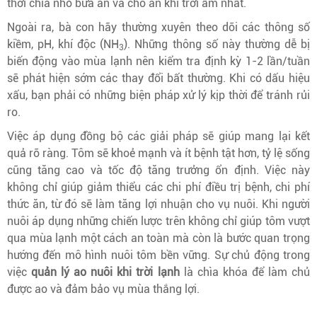
thời chia nhỏ bữa ăn và cho ăn khi trời ấm nhất.
Ngoài ra, bà con hãy thường xuyên theo dõi các thông số
kiềm, pH, khí độc (NH
). Những thông số này thường dễ bị
3
biến động vào mùa lạnh nên kiểm tra định kỳ 1-2 lần/tuần
sẽ phát hiện sớm các thay đổi bất thường. Khi có dấu hiệu
xấu, bạn phải có những biện pháp xử lý kịp thời để tránh rủi
ro.
Việc áp dụng đồng bộ các giải pháp sẽ giúp mang lại kết
quả rõ ràng. Tôm sẽ khoẻ mạnh và ít bệnh tật hơn, tỷ lệ sống
cũng tăng cao và tốc độ tăng trưởng ổn định. Việc này
không chỉ giúp giảm thiểu các chi phí điều trị bệnh, chi phí
thức ăn, từ đó sẽ làm tăng lợi nhuận cho vụ nuôi. Khi người
nuôi áp dụng những chiến lược trên không chỉ giúp tôm vượt
qua mùa lạnh một cách an toàn mà còn là bước quan trọng
hướng đến mô hình nuôi tôm bền vững. Sự chủ động trong
việc
quản lý ao nuôi khi trời lạnh
là chìa khóa để làm chủ
được ao và đảm bảo vụ mùa thắng lợi.