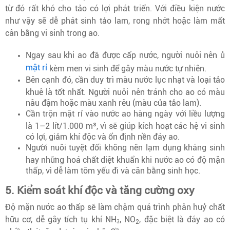
từ đó rất khó cho tảo có lợi phát triển. Với điều kiện nước
như vậy sẽ dễ phát sinh tảo lam, rong nhớt hoặc làm mất
cân bằng vi sinh trong ao.
Ngay sau khi ao đã được cấp nước, người nuôi nên ủ
mật rỉ
kèm men vi sinh để gây màu nước tự nhiên.
Bên cạnh đó, cần duy trì màu nước lục nhạt và loại tảo
khuê là tốt nhất. Người nuôi nên tránh cho ao có màu
nâu đậm hoặc màu xanh rêu (màu của tảo lam).
Cần trộn mật rỉ vào nước ao hàng ngày với liều lượng
là 1–2 lít/1.000 m³, vì sẽ giúp kích hoạt các hệ vi sinh
có lợi, giảm khí độc và ổn định nền đáy ao.
Người nuôi tuyệt đối không nên lạm dụng kháng sinh
hay những hoá chất diệt khuẩn khi nước ao có độ mặn
thấp, vì dễ làm tôm yếu đi và cân bằng sinh học.
5. Kiểm soát khí độc và tăng cường oxy
Độ mặn nước ao thấp sẽ làm chậm quá trình phân huỷ chất
hữu cơ, dễ gây tích tụ khí NH
, NO
, đặc biệt là đáy ao có
2
3