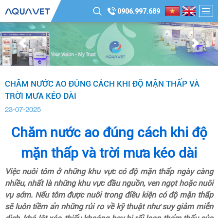
0906.997.689
CHĂM NƯỚC AO ĐÚNG CÁCH KHI ĐỘ MẶN THẤP VÀ
TRỜI MƯA KÉO DÀI
23-07-2025
Chăm nước ao đúng cách khi độ
mặn thấp và trời mưa kéo dài
Việc nuôi tôm ở những khu vực có độ mặn thấp ngày càng
nhiều, nhất là những khu vực đầu nguồn, ven ngọt hoặc nuôi
vụ sớm. Nếu tôm được nuôi trong điều kiện có độ mặn thấp
sẽ luôn tiềm ẩn những rủi ro về kỹ thuật như suy giảm miễn