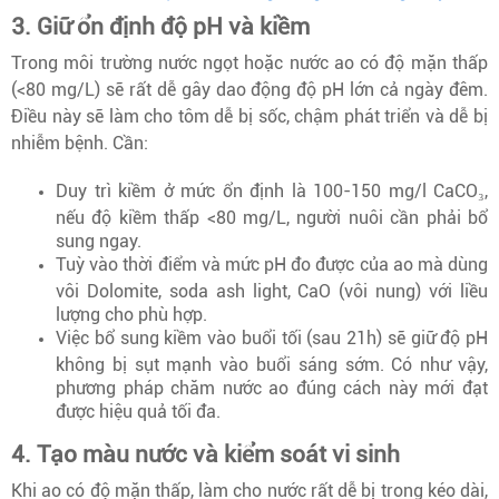
3. Giữ ổn định độ pH và kiềm
Trong môi trường nước ngọt hoặc nước ao có độ mặn thấp
(<80 mg/L) sẽ rất dễ gây dao động độ pH lớn cả ngày đêm.
Điều này sẽ làm cho tôm dễ bị sốc, chậm phát triển và dễ bị
nhiễm bệnh. Cần:
Duy trì kiềm ở mức ổn định là 100-150 mg/l CaCO₃,
nếu độ kiềm thấp <80 mg/L, người nuôi cần phải bổ
sung ngay.
Tuỳ vào thời điểm và mức pH đo được của ao mà dùng
vôi Dolomite, soda ash light, CaO (vôi nung) với liều
lượng cho phù hợp.
Việc bổ sung kiềm vào buổi tối (sau 21h) sẽ giữ độ pH
không bị sụt mạnh vào buổi sáng sớm. Có như vậy,
phương pháp chăm nước ao đúng cách này mới đạt
được hiệu quả tối đa.
4. Tạo màu nước và kiểm soát vi sinh
Khi ao có độ mặn thấp, làm cho nước rất dễ bị trong kéo dài,