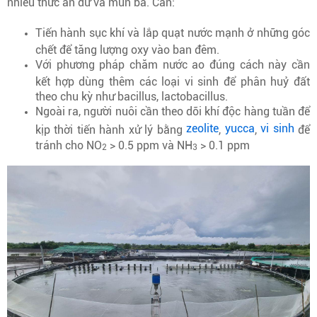
nhiều thức ăn dư và mùn bã. Cần:
Tiến hành sục khí và lắp quạt nước mạnh ở những góc
chết để tăng lượng oxy vào ban đêm.
Với phương pháp chăm nước ao đúng cách này cần
kết hợp dùng thêm các loại vi sinh để phân huỷ đất
theo chu kỳ như bacillus, lactobacillus.
Ngoài ra, người nuôi cần theo dõi khí độc hàng tuần để
zeolite
yucca
vi sinh
kịp thời tiến hành xử lý bằng
,
,
để
tránh cho NO
> 0.5 ppm và NH
> 0.1 ppm
2
3