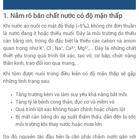
1. Nắm rõ bản chất nước có độ mặn thấp
Khi nước ao nuôi có mật độ thấp (
<5‰), không chỉ đơn thuần
là nước đang ít hoặc thiếu muối. Đây là môi trường do thiếu
cân bằng ion, trong đó đặc biệt là thiếu các cation và anion
quan trọng như K⁺, Cl⁻, Na⁺, Ca²⁺, Mg²⁺,... Đây là những chất
thiết yếu trong quá trình lột xác, tạo vỏ, cơ bắp, chức năng
thần kinh, trao đổi ion qua mang,...
Khi tôm được nuôi trong điều kiện có độ mặn thấp sẽ gặp
những tình trạng sau:
Tăng trưởng kém và làm suy yếu khả năng bắt mồi.
Tăng tỷ lệ bệnh cong thân, đục cơ và mềm vỏ
Quá trình lột xác không hoàn chỉnh hoặc chậm lột
Bị mất cân bằng do áp suất thẩm thấu, dẫn đến bị sốc
môi trường khi thay nước hoặc mưa lớn.
Do đó, nguyên tắc đầu tiên là cần phải chăm nước gắn với