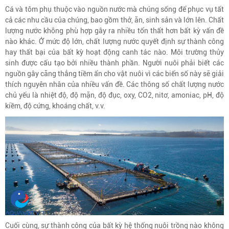
Cá và tôm phụ thuộc vào nguồn nước mà chúng sống để phục vụ tất
cả các nhu cầu của chúng, bao gồm thở, ăn, sinh sản và lớn lên. Chất
lượng nước không phù hợp gây ra nhiều tổn thất hơn bất kỳ vấn đề
nào khác. Ở mức độ lớn, chất lượng nước quyết định sự thành công
hay thất bại của bất kỳ hoạt động canh tác nào. Môi trường thủy
sinh được cấu tạo bởi nhiều thành phần. Người nuôi phải biết các
nguồn gây căng thẳng tiềm ẩn cho vật nuôi vì các biến số này sẽ giải
thích nguyên nhân của nhiều vấn đề. Các thông số chất lượng nước
chủ yếu là nhiệt độ, độ mặn, độ đục, oxy, CO2, nitơ, amoniac, pH, độ
kiềm, độ cứng, khoáng chất, v.v.
Cuối cùng, sự thành công của bất kỳ hệ thống nuôi trồng nào không