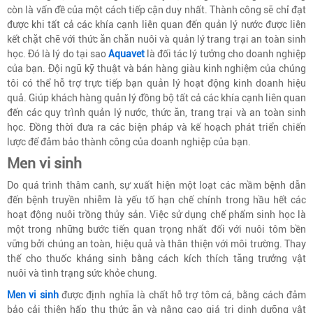
còn là vấn đề của một cách tiếp cận duy nhất. Thành công sẽ chỉ đạt
được khi tất cả các khía cạnh liên quan đến quản lý nước được liên
kết chặt chẽ với thức ăn chăn nuôi và quản lý trang trại an toàn sinh
học. Đó là lý do tại sao
Aquavet
là đối tác lý tưởng cho doanh nghiệp
của bạn. Đội ngũ kỹ thuật và bán hàng giàu kinh nghiệm của chúng
tôi có thể hỗ trợ trực tiếp bạn quản lý hoạt động kinh doanh hiệu
quả. Giúp khách hàng quản lý đồng bộ tất cả các khía cạnh liên quan
đến các quy trình quản lý nước, thức ăn, trang trại và an toàn sinh
học. Đồng thời đưa ra các biện pháp và kế hoạch phát triển chiến
lược để đảm bảo thành công của doanh nghiệp của bạn.
Men vi sinh
Do quá trình thâm canh, sự xuất hiện một loạt các mầm bệnh dẫn
đến bệnh truyền nhiễm là yếu tố hạn chế chính trong hầu hết các
hoạt động nuôi trồng thủy sản. Việc sử dụng chế phẩm sinh học là
một trong những bước tiến quan trọng nhất đối với nuôi tôm bền
vững bởi chúng an toàn, hiệu quả và thân thiện với môi trường. Thay
thế cho thuốc kháng sinh bằng cách kích thích tăng trưởng vật
nuôi và tình trạng sức khỏe chung.
Men vi sinh
được định nghĩa là chất hỗ trợ tôm cá, bằng cách đảm
bảo cải thiện hấp thụ thức ăn và nâng cao giá trị dinh dưỡng vật