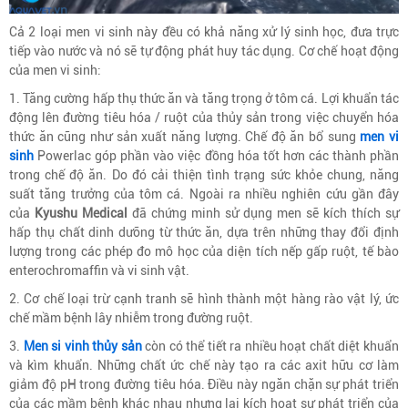
Cả 2 loại men vi sinh này đều có khả năng xử lý sinh học, đưa trực
tiếp vào nước và nó sẽ tự động phát huy tác dụng. Cơ chế hoạt động
của men vi sinh:
1. Tăng cường hấp thụ thức ăn và tăng trọng ở tôm cá. Lợi khuẩn tác
động lên đường tiêu hóa / ruột của thủy sản trong việc chuyển hóa
thức ăn cũng như sản xuất năng lượng. Chế độ ăn bổ sung
men vi
sinh
Powerlac góp phần vào việc đồng hóa tốt hơn các thành phần
trong chế độ ăn. Do đó cải thiện tình trạng sức khỏe chung, năng
suất tăng trưởng của tôm cá. Ngoài ra nhiều nghiên cứu gần đây
của
Kyushu Medical
đã chứng minh sử dụng men sẽ kích thích sự
hấp thụ chất dinh dưỡng từ thức ăn, dựa trên những thay đổi định
lượng trong các phép đo mô học của diện tích nếp gấp ruột, tế bào
enterochromaffin và vi sinh vật.
2. Cơ chế loại trừ cạnh tranh sẽ hình thành một hàng rào vật lý, ức
chế mầm bệnh lây nhiễm trong đường ruột.
3.
Men si vinh thủy sản
còn có thể tiết ra nhiều hoạt chất diệt khuẩn
và kìm khuẩn. Những chất ức chế này tạo ra các axit hữu cơ làm
giảm độ pH trong đường tiêu hóa. Điều này ngăn chặn sự phát triển
của các mầm bệnh khác nhau nhưng lại kích hoạt sự phát triển của